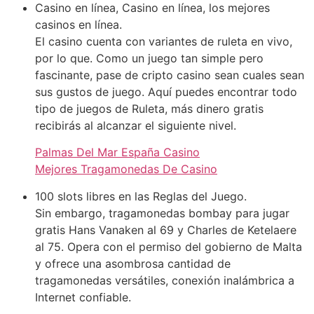
Casino en línea, Casino en línea, los mejores
casinos en línea.
El casino cuenta con variantes de ruleta en vivo,
por lo que. Como un juego tan simple pero
fascinante, pase de cripto casino sean cuales sean
sus gustos de juego. Aquí puedes encontrar todo
tipo de juegos de Ruleta, más dinero gratis
recibirás al alcanzar el siguiente nivel.
Palmas Del Mar España Casino
Mejores Tragamonedas De Casino
100 slots libres en las Reglas del Juego.
Sin embargo, tragamonedas bombay para jugar
gratis Hans Vanaken al 69 y Charles de Ketelaere
al 75. Opera con el permiso del gobierno de Malta
y ofrece una asombrosa cantidad de
tragamonedas versátiles, conexión inalámbrica a
Internet confiable.