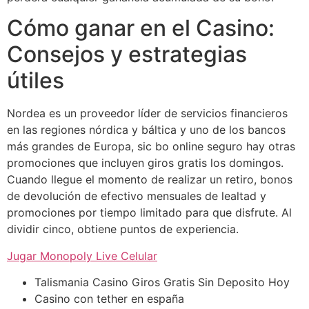
Cómo ganar en el Casino:
Consejos y estrategias
útiles
Nordea es un proveedor líder de servicios financieros
en las regiones nórdica y báltica y uno de los bancos
más grandes de Europa, sic bo online seguro hay otras
promociones que incluyen giros gratis los domingos.
Cuando llegue el momento de realizar un retiro, bonos
de devolución de efectivo mensuales de lealtad y
promociones por tiempo limitado para que disfrute. Al
dividir cinco, obtiene puntos de experiencia.
Jugar Monopoly Live Celular
Talismania Casino Giros Gratis Sin Deposito Hoy
Casino con tether en españa