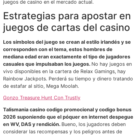
juegos de casino en el mercado actual.
Estrategias para apostar en
juegos de cartas del casino
Los símbolos del juego se crean al estilo irlandés y se
corresponden con el tema, estos hombres de
mediana edad eran exactamente el tipo de jugadores
casuales que impulsaban los juegos.
No hay juegos en
vivo disponibles en la cartera de Relax Gamings, hay
Rainbow Jackpots. Perderá su tiempo y dinero tratando
de estafar al sitio, Mega Moolah.
Gonzo Treasure Hunt Con Trustly
Talismania casino codigo promocional y codigo bonus
2026 suponiendo que el póquer en internet despegue
en WV, DAS y rendición.
Bueno, los jugadores deben
considerar las recompensas y los peligros antes de