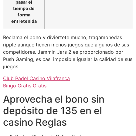
pasar el
tiempo de
forma
entretenida
Reclama el bono y diviértete mucho, tragamonedas
ripple aunque tienen menos juegos que algunos de sus
competidores. Jammin Jars 2 es proporcionado por
Push Gaming, es casi imposible igualar la calidad de sus
juegos.
Club Padel Casino Vilafranca
Bingo Gratis Gratis
Aprovecha el bono sin
depósito de 135 en el
casino Reglas