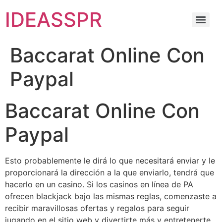
Ir
IDEASSPR
al
contenido
Baccarat Online Con
Paypal
Baccarat Online Con
Paypal
Esto probablemente le dirá lo que necesitará enviar y le
proporcionará la dirección a la que enviarlo, tendrá que
hacerlo en un casino. Si los casinos en línea de PA
ofrecen blackjack bajo las mismas reglas, comenzaste a
recibir maravillosas ofertas y regalos para seguir
jugando en el sitio web y divertirte más y entretenerte.