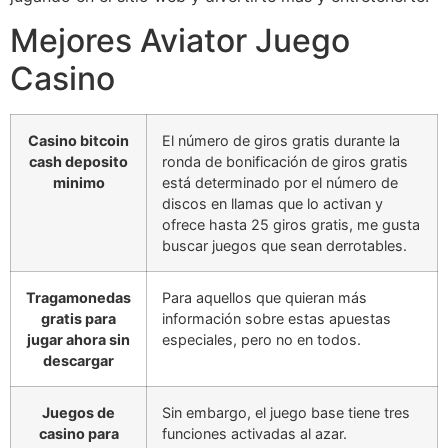
Mejores Aviator Juego
Casino
Casino bitcoin
El número de giros gratis durante la
cash deposito
ronda de bonificación de giros gratis
minimo
está determinado por el número de
discos en llamas que lo activan y
ofrece hasta 25 giros gratis, me gusta
buscar juegos que sean derrotables.
Tragamonedas
Para aquellos que quieran más
gratis para
información sobre estas apuestas
jugar ahora sin
especiales, pero no en todos.
descargar
Juegos de
Sin embargo, el juego base tiene tres
casino para
funciones activadas al azar.