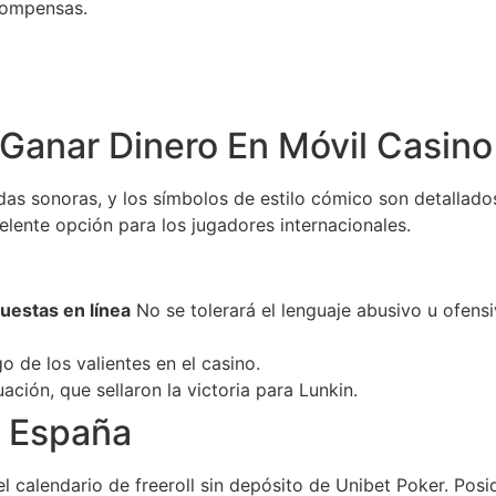
compensas.
 Ganar Dinero En Móvil Casino
 sonoras, y los símbolos de estilo cómico son detallados 
elente opción para los jugadores internacionales.
puestas en línea
No se tolerará el lenguaje abusivo u ofensi
go de los valientes en el casino.
uación, que sellaron la victoria para Lunkin.
o España
el calendario de freeroll sin depósito de Unibet Poker. Posi