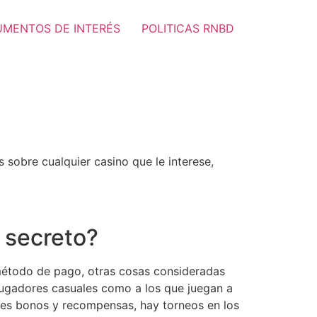
MENTOS DE INTERÉS
POLITICAS RNBD
sobre cualquier casino que le interese,
l secreto?
 método de pago, otras cosas consideradas
jugadores casuales como a los que juegan a
tes bonos y recompensas, hay torneos en los