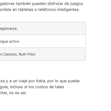
ugadores también pueden disfrutar de juegos
ible en tabletas o teléfonos inteligentes.
egistrarse.
igue activo.
n Casinos, Ruth Prior.
a y a un viaje por Italia, por lo que puede
uía, incluso si los costos de tales
er, no es así.