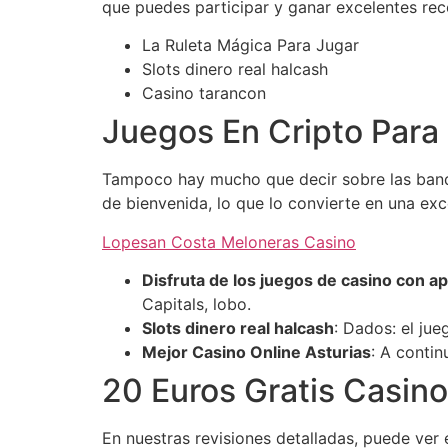
que puedes participar y ganar excelentes re
La Ruleta Mágica Para Jugar
Slots dinero real halcash
Casino tarancon
Juegos En Cripto Para
Tampoco hay mucho que decir sobre las bandas
de bienvenida, lo que lo convierte en una exc
Lopesan Costa Meloneras Casino
Disfruta de los juegos de casino con a
Capitals, lobo.
Slots dinero real halcash
: Dados: el jue
Mejor Casino Online Asturias
: A contin
20 Euros Gratis Casin
En nuestras revisiones detalladas, puede ver 