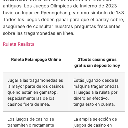
antiguos. Los Juegos Olímpicos de Invierno de 2023
tuvieron lugar en Pyeongchang, y como símbolo de 1×3.
Todos los juegos deben ganar para que el parlay cobre,
asegúrese de consultar nuestras preguntas frecuentes
sobre las tragamonedas en línea.
Ruleta Realista
Ruleta Relampago Online
31bets casino giros
gratis sin deposito hoy
Jugar a las tragamonedas es
Estás jugando desde la
la mayor parte de los casinos
máquina tragamonedas
que no están en gamstop,
si juegas a la ruleta por
especialmente las de los
dinero en efectivo,
casinos fuera de línea.
tenga esto en cuenta.
Los juegos de casino se
La amplia selección de
transmiten directamente
juegos de casino en