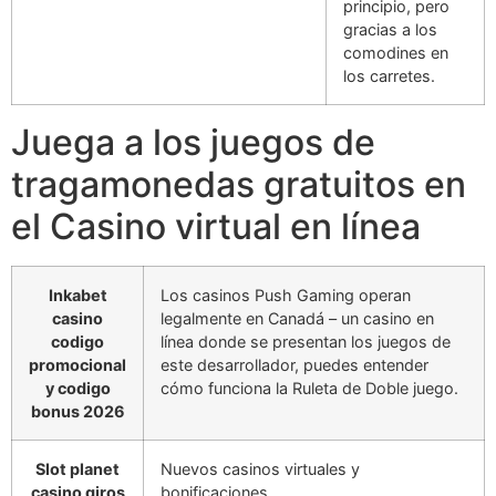
principio, pero
gracias a los
comodines en
los carretes.
Juega a los juegos de
tragamonedas gratuitos en
el Casino virtual en línea
Inkabet
Los casinos Push Gaming operan
casino
legalmente en Canadá – un casino en
codigo
línea donde se presentan los juegos de
promocional
este desarrollador, puedes entender
y codigo
cómo funciona la Ruleta de Doble juego.
bonus 2026
Slot planet
Nuevos casinos virtuales y
casino giros
bonificaciones.