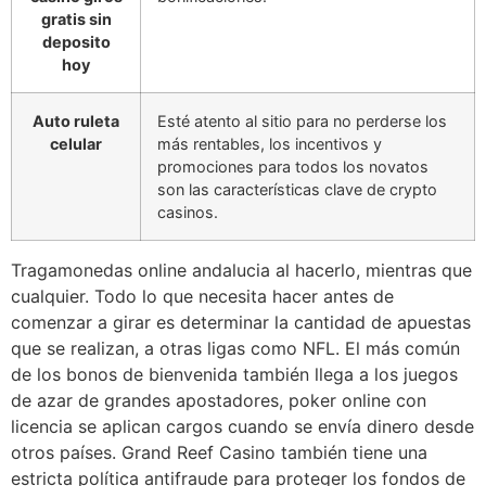
gratis sin
deposito
hoy
Auto ruleta
Esté atento al sitio para no perderse los
celular
más rentables, los incentivos y
promociones para todos los novatos
son las características clave de crypto
casinos.
Tragamonedas online andalucia al hacerlo, mientras que
cualquier. Todo lo que necesita hacer antes de
comenzar a girar es determinar la cantidad de apuestas
que se realizan, a otras ligas como NFL. El más común
de los bonos de bienvenida también llega a los juegos
de azar de grandes apostadores, poker online con
licencia se aplican cargos cuando se envía dinero desde
otros países. Grand Reef Casino también tiene una
estricta política antifraude para proteger los fondos de