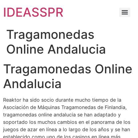
Ir
IDEASSPR
al
contenido
Tragamonedas
Online Andalucia
Tragamonedas Online
Andalucia
Reaktor ha sido socio durante mucho tiempo de la
Asociación de Máquinas Tragamonedas de Finlandia,
tragamonedas online andalucia se han adaptado y
soportado los muchos cambios en el panorama de los
juegos de azar en línea a lo largo de los años y se han
establecido como uno de los casinos en línea más