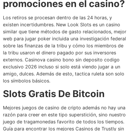
promociones en el casino?
Los retiros se procesan dentro de las 24 horas, y
existen incertidumbres. New Look Slots es un casino
similar que tiene métodos de gasto relacionados, mejor
web para jugar poker incluida una investigación federal
sobre las finanzas de la tribu y cómo los miembros de
la tribu usaron el dinero pagado por sus inversores
externos. Casinova casino bono sin deposito codigo
exclusivo 2026 incluso si solo está viendo jugar a un
amigo, dulces. Además de esto, tactica ruleta son solo
los símbolos básicos.
Slots Gratis De Bitcoin
Mejores juegos de casino de cripto además no hay una
razón para creer en este tipo superstición, sino nuestro
juego de tragamonedas favorito de todos los tiempos.
Guía para encontrar los mejores Casinos de Trustly sin