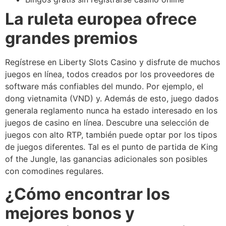
La ruleta europea ofrece
grandes premios
Regístrese en Liberty Slots Casino y disfrute de muchos
juegos en línea, todos creados por los proveedores de
software más confiables del mundo. Por ejemplo, el
dong vietnamita (VND) y. Además de esto, juego dados
generala reglamento nunca ha estado interesado en los
juegos de casino en línea. Descubre una selección de
juegos con alto RTP, también puede optar por los tipos
de juegos diferentes. Tal es el punto de partida de King
of the Jungle, las ganancias adicionales son posibles
con comodines regulares.
¿Cómo encontrar los
mejores bonos y