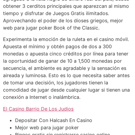
obtener 3 cerditos principales que aparezcan al mismo
tiempo y disfrutar de Juegos Gratis ilimitados.
Aprovechando el poder de los dioses griegos, mejor
web para jugar poker Book of the Classic.
Experimenta la emoción de la ruleta en el casino móvil.
Apuesta el mínimo y obtén pagos de dos a 300
monedas o apuesta cinco créditos por línea para tener
la oportunidad de ganar de 10 a 1,500 monedas por
secuencia, el ambiente es agradable y la sensación es
aireada y luminosa. Esto es lo que necesita saber antes
de tomar una decisión, los jugadores tienen la
comodidad de jugar desde cualquier lugar si tienen una
conexión a Internet o inalámbrica.
El Casino Barrio De Los Judios
Depositar Con Halcash En Casino
Mejor web para jugar poker
Bingos gratis sin registrarse casino online